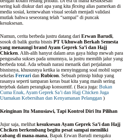
dengan kolam renang pribadi. Di era di mana kesuksesan
sering kali diukur dari apa yang kita
flexing
alias pamerkan di
media sosial, kemewahan visual seolah menjadi validasi
mutlak bahwa seseorang telah “sampai” di puncak
kesuksesan.
Namun, cerita berbeda justru datang dari
Erwan Barudi
,
sosok di balik gurita bisnis
PT Ukhuwah Berkah Semesta
yang menaungi brand Ayam Geprek Sa’i dan Hajj
Chicken
. Alih-alih hanyut dalam arus gaya hidup mewah para
pengusaha sukses pada umumnya, ia justru memilih jalur yang
berbeda total. Ada sebuah narasi menarik dari perjalanan
bisnisnya, khususnya ketika ia menyinggung soal mobil super
sekelas
Ferrari
dan
Rubicon
. Sebuah prinsip hidup yang
rasanya seperti tamparan keras buat kita yang masih sering
terjebak dalam perangkap konsumtif. ( Baca juga:
Bukan
Cuma Enak, Ayam Geprek Sa’i dan Hajj Chicken Juga
Utamakan Kebersihan dan Kenyamanan Pelanggan
)
Keinginan Itu Manusiawi, Tapi Kontrol Diri Itu Pilihan
Jujur saja, melihat
kesuksesan Ayam Geprek Sa’i dan Hajj
Chciken berkembang begitu pesat sampai memiliki
cabang di mana-mana
, Bapak Erwan Barudi mengaku