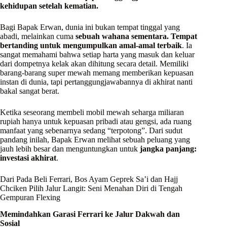
kehidupan setelah kematian.
Bagi Bapak Erwan, dunia ini bukan tempat tinggal yang
abadi, melainkan cuma
sebuah wahana sementara. Tempat
bertanding untuk mengumpulkan amal-amal terbaik
. Ia
sangat memahami bahwa setiap harta yang masuk dan keluar
dari dompetnya kelak akan dihitung secara detail. Memiliki
barang-barang super mewah memang memberikan kepuasan
instan di dunia, tapi pertanggungjawabannya di akhirat nanti
bakal sangat berat.
Ketika seseorang membeli mobil mewah seharga miliaran
rupiah hanya untuk kepuasan pribadi atau gengsi, ada ruang
manfaat yang sebenarnya sedang “terpotong”. Dari sudut
pandang inilah, Bapak Erwan melihat sebuah peluang yang
jauh lebih besar dan menguntungkan untuk
jangka panjang:
investasi akhirat
.
Dari Pada Beli Ferrari, Bos Ayam Geprek Sa’i dan Hajj
Chciken Pilih Jalur Langit: Seni Menahan Diri di Tengah
Gempuran Flexing
Memindahkan Garasi Ferrari ke Jalur Dakwah dan
Sosial