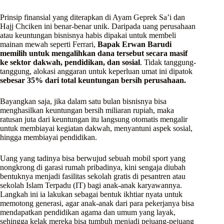
Prinsip finansial yang diterapkan di Ayam Geprek Sa’i dan
Hajj Chciken ini benar-benar unik. Daripada uang perusahaan
atau keuntungan bisnisnya habis dipakai untuk membeli
mainan mewah seperti Ferrari,
Bapak Erwan Barudi
memilih untuk mengalihkan dana tersebut secara masif
ke sektor dakwah, pendidikan, dan sosial
. Tidak tanggung-
tanggung, alokasi anggaran untuk keperluan umat ini dipatok
sebesar 35% dari total keuntungan bersih perusahaan.
Bayangkan saja, jika dalam satu bulan bisnisnya bisa
menghasilkan keuntungan bersih miliaran rupiah, maka
ratusan juta dari keuntungan itu langsung otomatis mengalir
untuk membiayai kegiatan dakwah, menyantuni aspek sosial,
hingga membiayai pendidikan.
Uang yang tadinya bisa berwujud sebuah mobil sport yang
nongkrong di garasi rumah pribadinya, kini sengaja diubah
bentuknya menjadi fasilitas sekolah gratis di pesantren atau
sekolah Islam Terpadu (IT) bagi anak-anak karyawannya.
Langkah ini ia lakukan sebagai bentuk ikhtiar nyata untuk
memotong generasi, agar anak-anak dari para pekerjanya bisa
mendapatkan pendidikan agama dan umum yang layak,
sehingga kelak mereka bisa tumbuh menjadi pejuang-pejuang