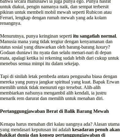
bahwa secara manusiawi ia juga punya ego. Punya hasrat
untuk diakui, pengin namanya naik, dan sempat terbersit
pikiran untuk membeli mobil mewah seperti Rubicon atau
Ferrari, lengkap dengan rumah mewah yang ada kolam
renangnya.
Menurutnya, punya keinginan seperti
itu sangatlah normal
.
Manusia mana yang tidak tergiur dengan kenyamanan dan
status sosial yang ditawarkan oleh barang-barang
luxury
?
Godaan duniawi itu nyata dan selalu menari-nari di depan
mata, apalagi ketika isi rekening sudah lebih dari cukup untuk
menebus semua mimpi itu dalam sekejap.
Tapi di sinilah letak pembeda antara pengusaha biasa dengan
mereka yang punya jangkar spiritual yang kuat. Bapak Erwan
memilih untuk tidak menuruti ego tersebut. Alih-alih
membiarkan nafsunya mengambil alih kendali, ia justru
menarik rem darurat dan memilih untuk menahan diri.
Pertanggungjawaban Berat di Balik Barang Mewah
Kenapa harus menahan diri kalau uangnya ada? Alasan utama
yang mendasari keputusan ini adalah
kesadaran penuh akan
hakikat dunia dan konsep pertanggungjawaban di