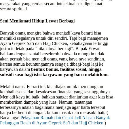
masyarakat yang cerdas secara intelektual sekaligus kuat
secara spiritual.
Seni Menikmati Hidup Lewat Berbagi
Banyak orang mengira bahwa menjadi kaya berarti bisa
memiliki segalanya untuk diri sendiri. Tapi bagi manajemen
Ayam Geprek Sa’i dan Hajj Chicken, kebahagiaan tertinggi
justru terletak pada “nikmatnya berbagi”. Bapak Erwan
bahkan dengan santai berseloroh bahwa ia mungkin tidak
akan pernah bisa menjadi orang yang kaya raya sendirian,
karena semua keuntungannya sengaja dibagi-bagi lagi ke
karyawan dalam
bentuk bonus, fasilitas sosial, hingga
subsidi susu bagi istri karyawan yang baru melahirkan.
Melalui narasi Ferrari ini, kita diajak untuk merenungkan
kembali esensi dari kesuksesan finansial yang sesungguhnya.
Menjadi kaya itu baik, bahkan sangat dianjurkan agar kita bisa
memberikan dampak yang luas. Namun, tantangan
terbesarnya adalah bagaimana menjaga agar harta tersebut
hanya berhenti di tangan, bukan masuk dan merasuki hati. (
Baca juga:
Pelayanan Ramah dan Cepat Jadi Alasan Banyak
Pelanggan Betah di Ayam Geprek Sa’i dan Hajj Chicken
)